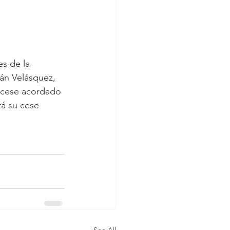
s de la 
ván Velásquez, 
l cese acordado 
á su cese 