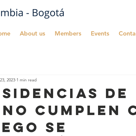
ome
About us
Members
Events
Conta
23, 2023
1 min read
isidencias de
 no cumplen 
uego se