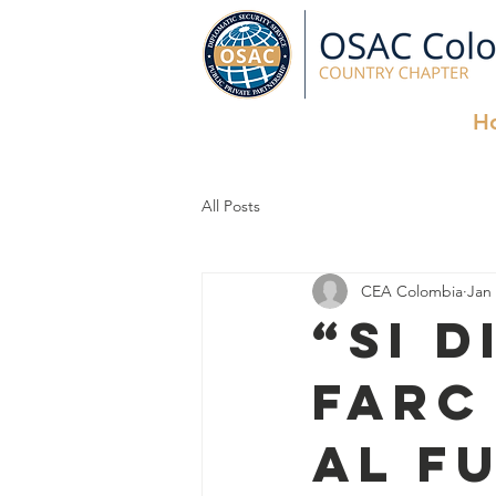
H
All Posts
CEA Colombia
Jan 
“Si d
Farc
al f