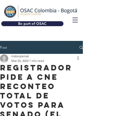
Be part of OSAC
Post
mateopena6
Mar 22, 2022
1 min read
REGISTRADOR
PIDE A CNE
RECONTEO
TOTAL DE
VOTOS PARA
SENADO (El