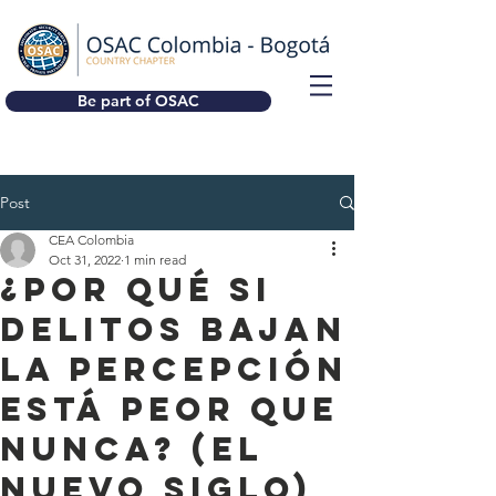
Be part of OSAC
Post
CEA Colombia
Oct 31, 2022
1 min read
¿Por qué si
delitos bajan
la percepción
está peor que
nunca? (El
Nuevo Siglo)