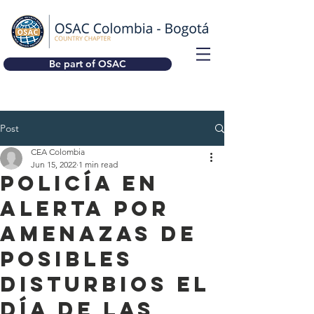
Be part of OSAC
Post
CEA Colombia
Jun 15, 2022
1 min read
Policía en
alerta por
amenazas de
posibles
disturbios el
día de las