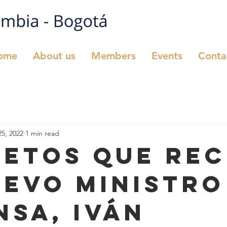
ome
About us
Members
Events
Conta
25, 2022
1 min read
retos que rec
uevo ministro
nsa, Iván