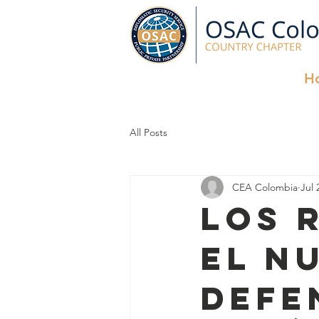
H
All Posts
CEA Colombia
Jul 
Los 
el n
Defe