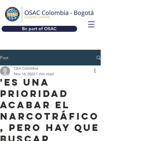
Be part of OSAC
Post
CEA Colombia
Nov 16, 2022
1 min read
'Es una
prioridad
acabar el
narcotráfico
, pero hay que
buscar