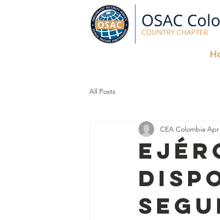
H
All Posts
CEA Colombia
Apr 
Ejér
disp
segu