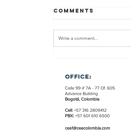
Comments
Write a comment...
Crimen
organizado
avanza y
office:
dispara
inseguridad en
Calle 99 # 7A - 77 Of. 605
A. Latina.
Advance Building
Bogotá, Colombia
Cell:
+57 316 2809412
PBX:
+57 601 610 6500
cea1@ceacolombia.com