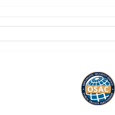
Instan al
Si
gobierno a
Co
tomar medidas
ca
ante ola de
de
inseguridad en
fo
once
Es
departamentos.
(Agencia PI)