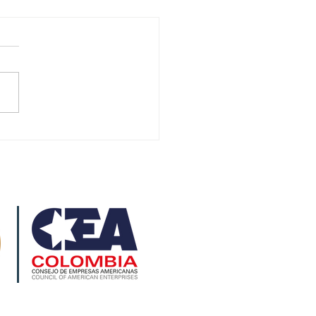
ria y
lombia: a la
beza en
splazamiento
rzado. (El
pectador)